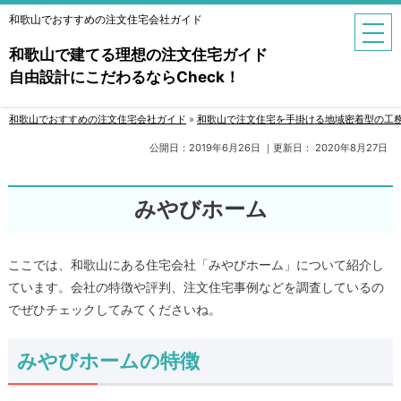
和歌山でおすすめの注文住宅会社ガイド
和歌山で建てる理想の注文住宅ガイド
自由設計にこだわるならCheck！
和歌山で注文住宅を手掛ける地域密着型の工務店
和歌山でおすすめの注文住宅会社ガイド
»
和歌山で注文住宅を手掛ける地域密着型の工
和歌山で注文住宅を手掛ける大手ハウスメーカー
公開日：
2019年6月26日
｜更新日：
2020年8月27日
和歌山で家を建てるなら知っておきたい基礎知識
みやびホーム
注文住宅で失敗してしまった事例集
【特集】今注目したい家づくりの手法「パッシブデ
ここでは、和歌山にある住宅会社「みやびホーム」について紹介し
ザイン」とは？
ています。会社の特徴や評判、注文住宅事例などを調査しているの
でぜひチェックしてみてくださいね。
みやびホームの特徴