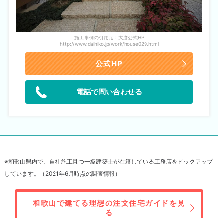
施工事例の引用元：大彦公式HP
http://www.daihiko.jp/work/house029.html
公式HP
電話で問い合わせる
※和歌山県内で、自社施工且つ一級建築士が在籍している工務店をピックアップ
しています。（2021年6月時点の調査情報）
和歌山で建てる理想の注文住宅ガイドを見
る