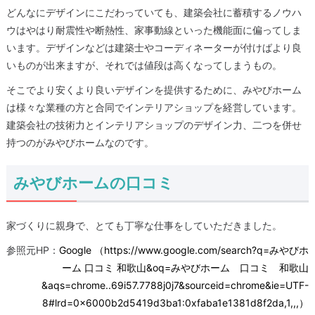
どんなにデザインにこだわっていても、建築会社に蓄積するノウハ
ウはやはり耐震性や断熱性、家事動線といった機能面に偏ってしま
います。デザインなどは建築士やコーディネーターが付けばより良
いものが出来ますが、それでは値段は高くなってしまうもの。
そこでより安くより良いデザインを提供するために、みやびホーム
は様々な業種の方と合同でインテリアショップを経営しています。
建築会社の技術力とインテリアショップのデザイン力、二つを併せ
持つのがみやびホームなのです。
みやびホームの口コミ
家づくりに親身で、とても丁寧な仕事をしていただきました。
参照元HP：
Google （https://www.google.com/search?q=みやびホ
ーム 口コミ 和歌山&oq=みやびホーム 口コミ 和歌山
&aqs=chrome..69i57.7788j0j7&sourceid=chrome&ie=UTF-
8#lrd=0x6000b2d5419d3ba1:0xfaba1e1381d8f2da,1,,,）